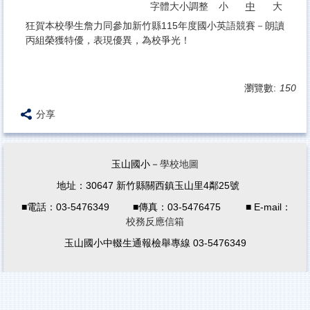
字體大小調整
小
中
大
狂賀本校學生詹力同參加新竹縣115年度國小英語競賽－朗讀
丙組榮獲特優，表現優異，為校爭光！
瀏覽數:
150
分享
玉山國小－
學校地圖
地址：30647 新竹縣關西鎮玉山里4鄰25號
■電話：03-5476349 ■傳真：03-5476475 ■ E-mail：
校務反應信箱
玉山國小中輟生通報檢舉專線 03-5476349