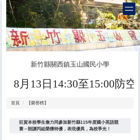
跳
到
主
要
內
容
區
新竹縣關西鎮玉山國民小學
8月13日14:30至
首頁
【榮譽榜】
狂賀本校學生詹力同參加新竹縣115年度國小英語競
賽－朗讀丙組榮獲特優，表現優異，為校爭光！