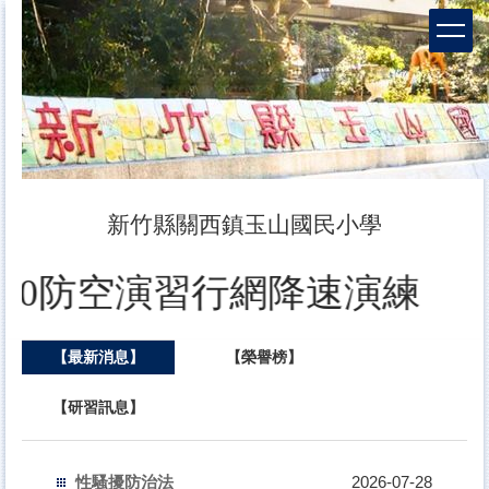
跳
到
主
要
內
容
區
新竹縣關西鎮玉山國民小學
0至15:00防空演習行網
【最新消息】
【榮譽榜】
【研習訊息】
性騷擾防治法
2026-07-28