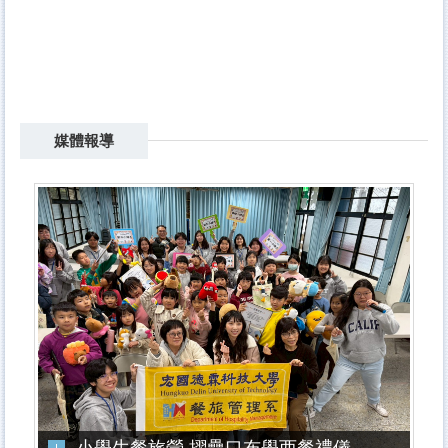
媒體報導
小學生餐旅營 摺疊口布學西餐禮儀