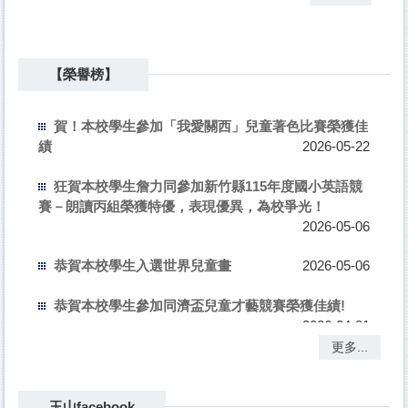
獲佳績
2026-07-20
恭賀本校鍾齡萱老師獲遴聘擔任115學年度錦屏國小
校長，榮任新職，特此祝賀！
2026-06-08
【榮譽榜】
賀！本校學生參加「我愛關西」兒童著色比賽榮獲佳
績
2026-05-22
狂賀本校學生詹力同參加新竹縣115年度國小英語競
賽－朗讀丙組榮獲特優，表現優異，為校爭光！
2026-05-06
恭賀本校學生入選世界兒童畫
2026-05-06
恭賀本校學生參加同濟盃兒童才藝競賽榮獲佳績!
2026-04-01
更多...
🎉🎉🎉狂賀!!! 本校參加115年關西鎮鎮長盃桌球賽榮
獲佳績
2026-07-20
玉山facebook