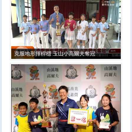
克服地形揮桿穩 玉山小高爾夫奪冠