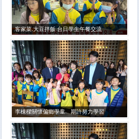
客家菜.大豆拌飯 台日學生午餐交流
李棟樑關懷偏鄉學童 期許努力學習