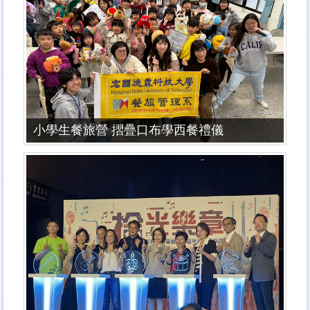
小學生餐旅營 摺疊口布學西餐禮儀