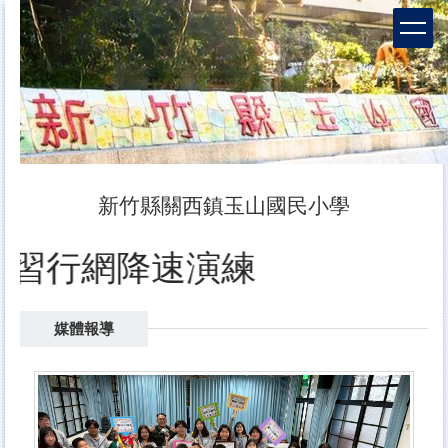
跳
到
主
要
內
容
區
新竹縣關西鎮玉山國民小學
:00防空演習行網降速演練
媒體報導