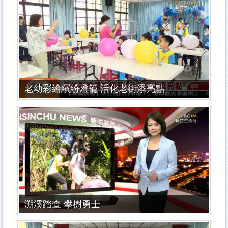
老幼彩繪繽紛燈籠 活化老街添亮點
溯溪踏查 攀樹勇士