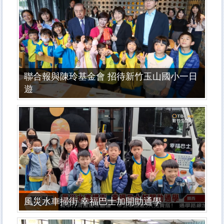
聯合報與陳玲基金會 招待新竹玉山國小一日
遊
風災水車掃街 幸福巴士加開助通學